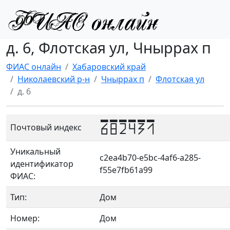
д. 6, Флотская ул, Чныррах п
ФИАС онлайн
Хабаровский край
Николаевский р-н
Чныррах п
Флотская ул
д. 6
682431
Почтовый индекс
Уникальный
c2ea4b70-e5bc-4af6-a285-
идентификатор
f55e7fb61a99
ФИАС:
Тип:
Дом
Номер:
Дом