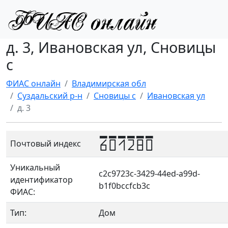
д. 3, Ивановская ул, Сновицы
с
ФИАС онлайн
Владимирская обл
Суздальский р-н
Сновицы с
Ивановская ул
д. 3
601280
Почтовый индекс
Уникальный
c2c9723c-3429-44ed-a99d-
идентификатор
b1f0bccfcb3c
ФИАС:
Тип:
Дом