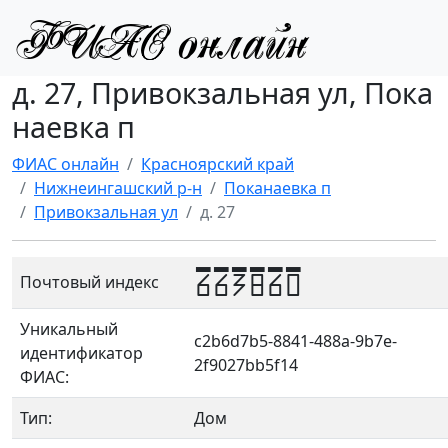
д. 27, Привокзальная ул, Пока
наевка п
ФИАС онлайн
Красноярский край
Нижнеингашский р-н
Поканаевка п
Привокзальная ул
д. 27
663860
Почтовый индекс
Уникальный
c2b6d7b5-8841-488a-9b7e-
идентификатор
2f9027bb5f14
ФИАС:
Тип:
Дом