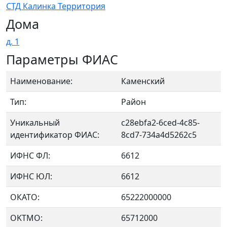
СТД Калинка Территория
Дома
д. 1
Параметры ФИАС
Наименование:
Каменский
Тип:
Район
Уникальный
c28ebfa2-6ced-4c85-
идентификатор ФИАС:
8cd7-734a4d5262c5
ИФНС ФЛ:
6612
ИФНС ЮЛ:
6612
ОКАТО:
65222000000
OKTMO:
65712000