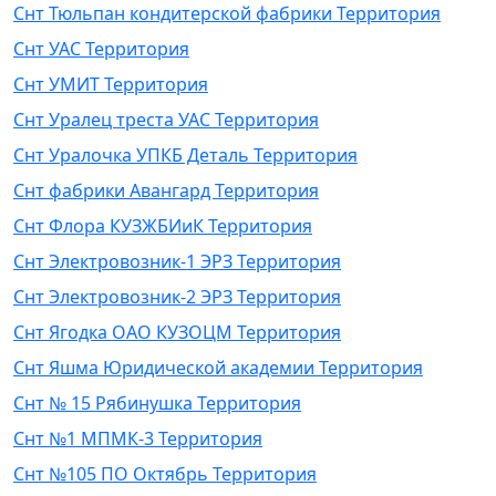
Снт Тюльпан кондитерской фабрики Территория
Снт УАС Территория
Снт УМИТ Территория
Снт Уралец треста УАС Территория
Снт Уралочка УПКБ Деталь Территория
Снт фабрики Авангард Территория
Снт Флора КУЗЖБИиК Территория
Снт Электровозник-1 ЭРЗ Территория
Снт Электровозник-2 ЭРЗ Территория
Снт Ягодка ОАО КУЗОЦМ Территория
Снт Яшма Юридической академии Территория
Снт № 15 Рябинушка Территория
Снт №1 МПМК-3 Территория
Снт №105 ПО Октябрь Территория