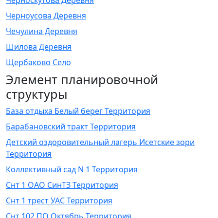
Черноскутова Деревня
Черноусова Деревня
Чечулина Деревня
Шилова Деревня
Щербаково Село
Элемент планировочной
структуры
База отдыха Белый берег Территория
Барабановский тракт Территория
Детский оздоровительный лагерь Исетские зори
Территория
Коллективный сад N 1 Территория
Снт 1 ОАО СинТЗ Территория
Снт 1 трест УАС Территория
Снт 102 ПО Октябрь Территория