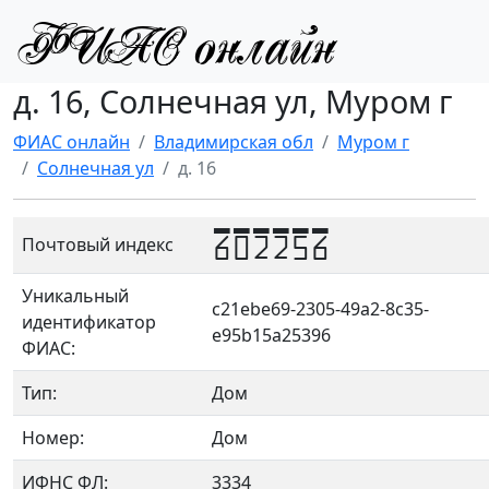
д. 16, Солнечная ул, Муром г
ФИАС онлайн
Владимирская обл
Муром г
Солнечная ул
д. 16
602256
Почтовый индекс
Уникальный
c21ebe69-2305-49a2-8c35-
идентификатор
e95b15a25396
ФИАС:
Тип:
Дом
Номер:
Дом
ИФНС ФЛ:
3334