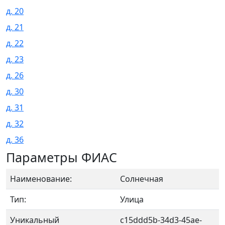
д. 20
д. 21
д. 22
д. 23
д. 26
д. 30
д. 31
д. 32
д. 36
Параметры ФИАС
Наименование:
Солнечная
Тип:
Улица
Уникальный
c15ddd5b-34d3-45ae-