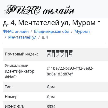
д. 4, Мечтателей ул, Муром г
ФИАС онлайн
Владимирская обл
Муром г
Мечтателей ул
д. 4
602205
Почтовый индекс
Уникальный
c11be722-bc93-4ff2-8e82-
идентификатор
8d8e1d3d87ef
ФИАС:
Тип:
Дом
Номер:
Дом
ИФНС ФЛ:
3334