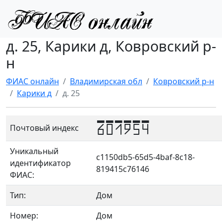
д. 25, Карики д, Ковровский р-
н
ФИАС онлайн
Владимирская обл
Ковровский р-н
Карики д
д. 25
601954
Почтовый индекс
Уникальный
c1150db5-65d5-4baf-8c18-
идентификатор
819415c76146
ФИАС:
Тип:
Дом
Номер:
Дом