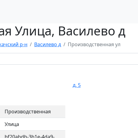
я Улица, Василево д
ачский р-н
Василево д
Производственная ул
д. 5
Производственная
Улица
bf20abdb-3b1e-4da9-