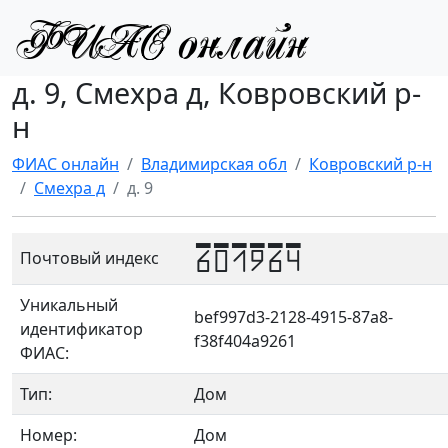
д. 9, Смехра д, Ковровский р-
н
ФИАС онлайн
Владимирская обл
Ковровский р-н
Смехра д
д. 9
601964
Почтовый индекс
Уникальный
bef997d3-2128-4915-87a8-
идентификатор
f38f404a9261
ФИАС:
Тип:
Дом
Номер:
Дом