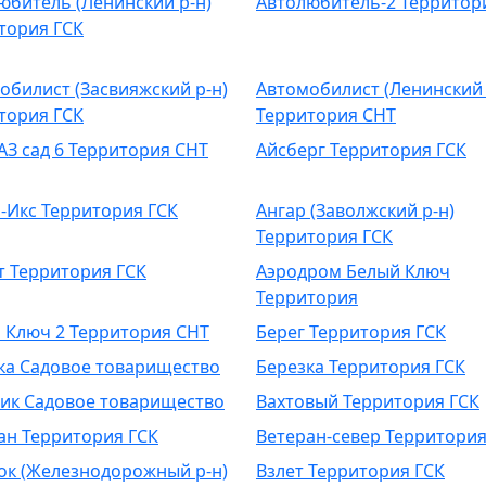
юбитель (Ленинский р-н)
Автолюбитель-2 Территор
тория ГСК
обилист (Засвияжский р-н)
Автомобилист (Ленинский 
тория ГСК
Территория СНТ
АЗ сад 6 Территория СНТ
Айсберг Территория ГСК
-Икс Территория ГСК
Ангар (Заволжский р-н)
Территория ГСК
т Территория ГСК
Аэродром Белый Ключ
Территория
 Ключ 2 Территория СНТ
Берег Территория ГСК
ка Садовое товарищество
Березка Территория ГСК
ик Садовое товарищество
Вахтовый Территория ГСК
ан Территория ГСК
Ветеран-север Территори
ок (Железнодорожный р-н)
Взлет Территория ГСК