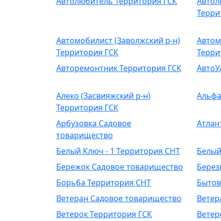
Автолюбитель Территория ГСК
Автол
Терри
Автомобилист (Заволжский р-н)
Автом
Территория ГСК
Терри
Авторемонтник Территория ГСК
АвтоУ
Алеко (Засвияжский р-н)
Альфа
Территория ГСК
Арбузовка Садовое
Атлан
товарищество
Белый Ключ - 1 Территория СНТ
Белый
Бережок Садовое товарищество
Берез
Борьба Территория СНТ
Бытов
Ветеран Садовое товарищество
Ветер
Ветерок Территория ГСК
Ветер