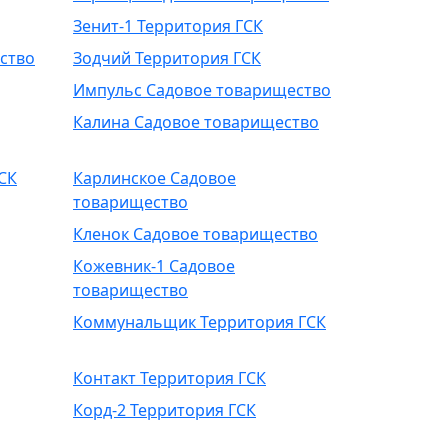
Зенит-1 Территория ГСК
ство
Зодчий Территория ГСК
Импульс Садовое товарищество
Калина Садовое товарищество
СК
Карлинское Садовое
товарищество
Кленок Садовое товарищество
Кожевник-1 Садовое
товарищество
Коммунальщик Территория ГСК
Контакт Территория ГСК
Корд-2 Территория ГСК