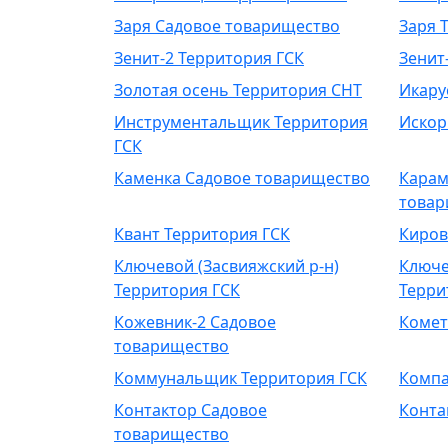
Заря Садовое товарищество
Заря 
Зенит-2 Территория ГСК
Зенит
Золотая осень Территория СНТ
Икару
Инструментальщик Территория
Искор
ГСК
Каменка Садовое товарищество
Карам
товар
Квант Территория ГСК
Киров
Ключевой (Засвияжский р-н)
Ключе
Территория ГСК
Терри
Кожевник-2 Садовое
Комет
товарищество
Коммунальщик Территория ГСК
Компа
Контактор Садовое
Конта
товарищество