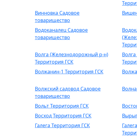
Терри
Винновка Садовое
Вишен
товарищество
Водоканалец Садовое
Водок
товарищество
(Желе
Терри
Волга (Железнодорожный р-н)
Волга
Территория ГСК
Терри
Волжанин-1 Территория ГСК
Волжа
Волжский садовод Садовое
Волна
товарищество
Вольт Территория ГСК
Восто
Восход Территория ГСК
Вырып
Галега Территория ГСК
Галега
Терри