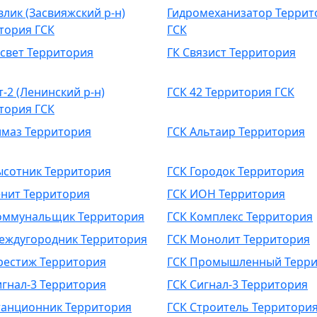
влик (Засвияжский р-н)
Гидромеханизатор Террит
тория ГСК
ГСК
ссвет Территория
ГК Связист Территория
т-2 (Ленинский р-н)
ГСК 42 Территория ГСК
тория ГСК
лмаз Территория
ГСК Альтаир Территория
ысотник Территория
ГСК Городок Территория
енит Территория
ГСК ИОН Территория
оммунальщик Территория
ГСК Комплекс Территория
еждугородник Территория
ГСК Монолит Территория
рестиж Территория
ГСК Промышленный Терри
игнал-3 Территория
ГСК Сигнал-3 Территория
танционник Территория
ГСК Строитель Территори