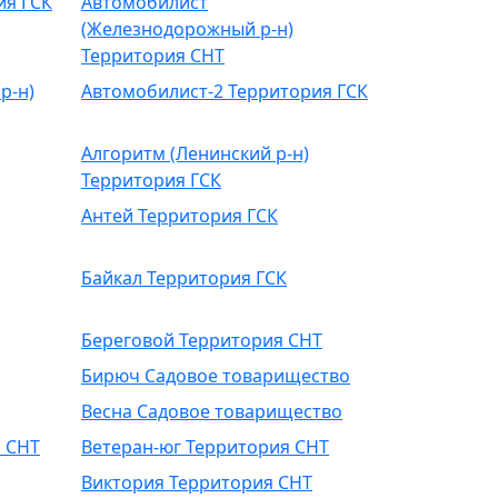
ия ГСК
Автомобилист
(Железнодорожный р-н)
Территория СНТ
р-н)
Автомобилист-2 Территория ГСК
Алгоритм (Ленинский р-н)
Территория ГСК
Антей Территория ГСК
Байкал Территория ГСК
Береговой Территория СНТ
Бирюч Садовое товарищество
Весна Садовое товарищество
я СНТ
Ветеран-юг Территория СНТ
Виктория Территория СНТ