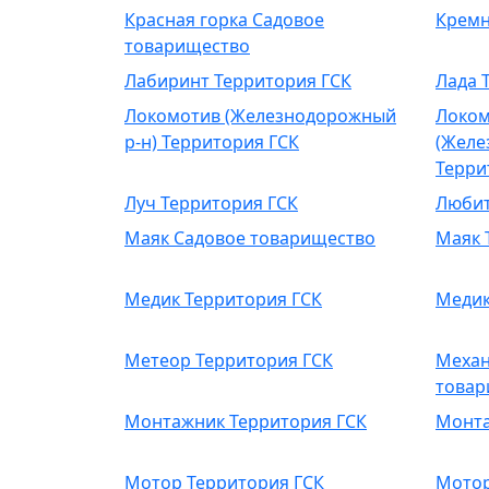
Красная горка Садовое
Кремн
товарищество
Лабиринт Территория ГСК
Лада 
Локомотив (Железнодорожный
Локом
р-н) Территория ГСК
(Желе
Терри
Луч Территория ГСК
Любит
Маяк Садовое товарищество
Маяк 
Медик Территория ГСК
Медик
Метеор Территория ГСК
Механ
товар
Монтажник Территория ГСК
Монта
Мотор Территория ГСК
Мотор