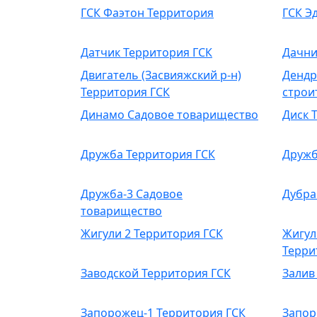
ГСК Фаэтон Территория
ГСК Э
Датчик Территория ГСК
Дачни
Двигатель (Засвияжский р-н)
Дендр
Территория ГСК
строи
Динамо Садовое товарищество
Диск 
Дружба Территория ГСК
Дружб
Дружба-3 Садовое
Дубра
товарищество
Жигули 2 Территория ГСК
Жигул
Терри
Заводской Территория ГСК
Залив
Запорожец-1 Территория ГСК
Запор