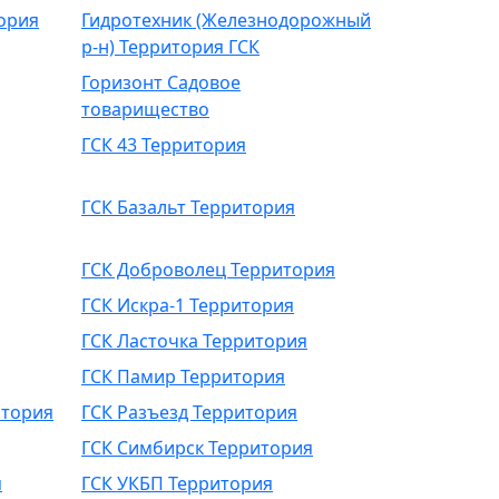
ория
Гидротехник (Железнодорожный
р-н) Территория ГСК
Горизонт Садовое
товарищество
ГСК 43 Территория
ГСК Базальт Территория
ГСК Доброволец Территория
ГСК Искра-1 Территория
ГСК Ласточка Территория
ГСК Памир Территория
тория
ГСК Разъезд Территория
ГСК Симбирск Территория
я
ГСК УКБП Территория