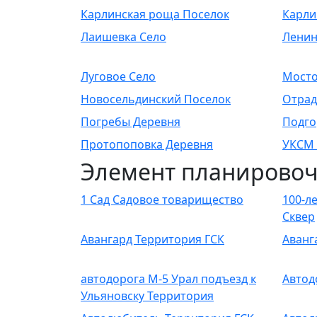
Карлинская роща Поселок
Карли
Лаишевка Село
Ленин
Луговое Село
Мосто
Новосельдинский Поселок
Отрад
Погребы Деревня
Подго
Протопоповка Деревня
УКСМ 
Элемент планировоч
1 Сад Садовое товарищество
100-л
Сквер
Авангард Территория ГСК
Аванг
автодорога М-5 Урал подъезд к
Автод
Ульяновску Территория