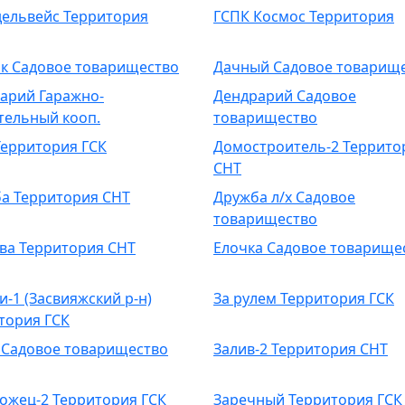
дельвейс Территория
ГСПК Космос Территория
к Садовое товарищество
Дачный Садовое товарищ
арий Гаражно-
Дендрарий Садовое
тельный кооп.
товарищество
Территория ГСК
Домостроитель-2 Террито
СНТ
а Территория СНТ
Дружба л/х Садовое
товарищество
ва Территория СНТ
Елочка Садовое товарище
и-1 (Засвияжский р-н)
За рулем Территория ГСК
тория ГСК
 Садовое товарищество
Залив-2 Территория СНТ
ожец-2 Территория ГСК
Заречный Территория ГСК