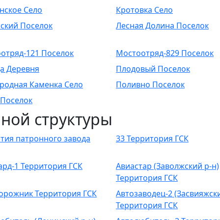
нское Село
Кротовка Село
ский Поселок
Лесная Долина Поселок
отряд-121 Поселок
Мостоотряд-829 Поселок
а Деревня
Плодовый Поселок
родная Каменка Село
Поливно Поселок
Поселок
ной структуры
етия патронного завода
33 Территория ГСК
ард-1 Территория ГСК
Авиастар (Заволжский р-н)
Территория ГСК
орожник Территория ГСК
Автозаводец-2 (Засвияжски
Территория ГСК