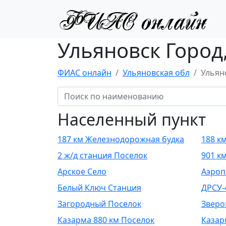
Ульяновск Город
ФИАС онлайн
Ульяновская обл
Ульян
Населенный пункт
187 км Железнодорожная будка
188 к
2 ж/д станция Поселок
901 к
Арское Село
Аэроп
Белый Ключ Станция
ДРСУ-
Загородный Поселок
Зверо
Казарма 880 км Поселок
Казар