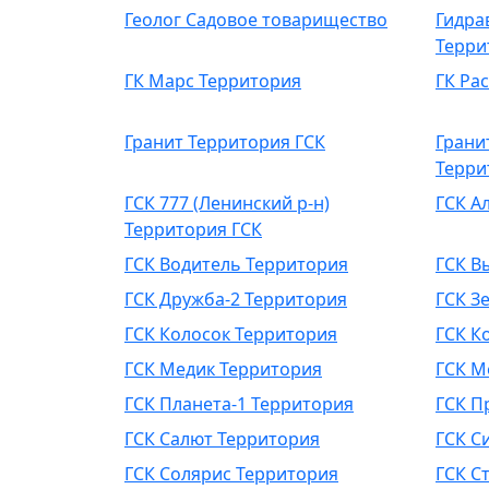
Геолог Садовое товарищество
Гидра
Терри
ГК Марс Территория
ГК Ра
Гранит Территория ГСК
Грани
Терри
ГСК 777 (Ленинский р-н)
ГСК А
Территория ГСК
ГСК Водитель Территория
ГСК В
ГСК Дружба-2 Территория
ГСК З
ГСК Колосок Территория
ГСК К
ГСК Медик Территория
ГСК М
ГСК Планета-1 Территория
ГСК П
ГСК Салют Территория
ГСК С
ГСК Солярис Территория
ГСК С