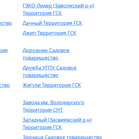
ГЭКО Лидер (Заволжский р-н)
Территория ГСК
ество
Дачный Территория ГСК
Джип Территория ГСК
рия
Дорожник Садовое
товарищество
Дружба УГПУ Садовое
товарищество
ство
Жигули Территория ГСК
Завода им. Володарского
Территория СНТ
Западный (Засвияжский р-н)
Территория ГСК
Зарница Садовое товарищество