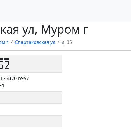
ская ул, Муром г
ом г
Спартаковская ул
д. 35
52
12-4f70-b957-
91