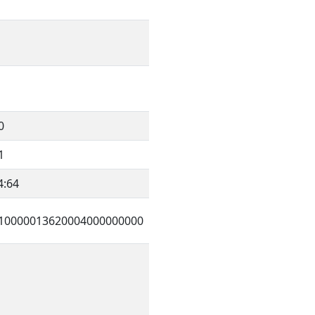
0
1
4:64
10000013620004000000000