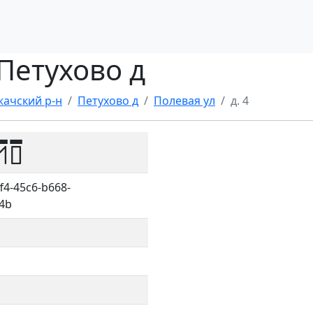
 Петухово д
ачский р-н
Петухово д
Полевая ул
д. 4
10
f4-45c6-b668-
4b