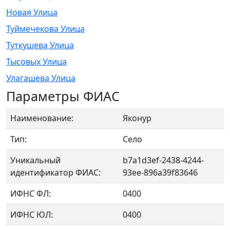
Новая Улица
Туймечекова Улица
Туткушева Улица
Тысовых Улица
Улагашева Улица
Параметры ФИАС
Наименование:
Яконур
Тип:
Село
Уникальный
b7a1d3ef-2438-4244-
идентификатор ФИАС:
93ee-896a39f83646
ИФНС ФЛ:
0400
ИФНС ЮЛ:
0400