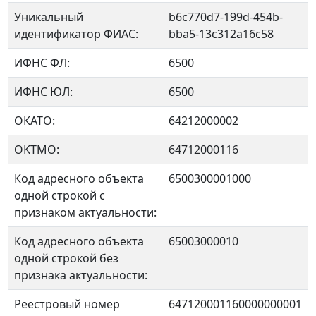
Уникальный
b6c770d7-199d-454b-
идентификатор ФИАС:
bba5-13c312a16c58
ИФНС ФЛ:
6500
ИФНС ЮЛ:
6500
ОКАТО:
64212000002
OKTMO:
64712000116
Код адресного объекта
6500300001000
одной строкой с
признаком актуальности:
Код адресного объекта
65003000010
одной строкой без
признака актуальности:
Реестровый номер
647120001160000000001