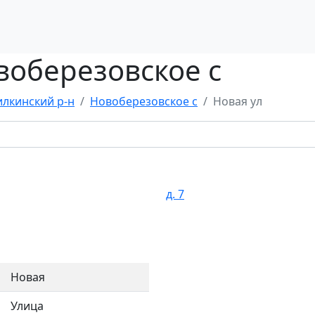
воберезовское с
лкинский р-н
Новоберезовское с
Новая ул
д. 7
Новая
Улица