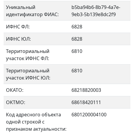
Уникальный
b5ba94b6-8b79-4a7e-
идентификатор ФИАС:
9eb3-5b139e8dc2f9
ИФНС ФЛ:
6828
ИФНС ЮЛ:
6828
Территориальный
6810
участок ИФНС ФЛ:
Территориальный
6810
участок ИФНС ЮЛ:
ОКАТО:
68218820003
OKTMO:
68618420111
Код адресного объекта
6801200004100
одной строкой с
признаком актуальности: