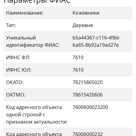
Наименование:
Кожевники
Тип:
Деревня
Уникальный
b5a44367-c116-4f8d-
идентификатор ФИАС:
ba65-8b92a19ad27e
ИФНС ФЛ:
7610
ИФНС ЮЛ:
7610
ОКАТО:
78215865020
OKTMO:
78615420606
Код адресного объекта
7600600023200
одной строкой с
признаком актуальности:
Код адресного объекта
76006000232