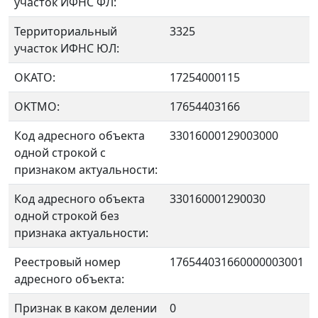
участок ИФНС ФЛ:
Территориальный
3325
участок ИФНС ЮЛ:
ОКАТО:
17254000115
OKTMO:
17654403166
Код адресного объекта
33016000129003000
одной строкой с
признаком актуальности:
Код адресного объекта
330160001290030
одной строкой без
признака актуальности:
Реестровый номер
176544031660000003001
адресного объекта:
Признак в каком делении
0