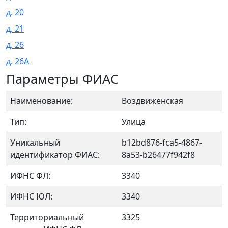
д. 20
д. 21
д. 26
д. 26А
Параметры ФИАС
Наименование:
Воздвиженская
Тип:
Улица
Уникальный
b12bd876-fca5-4867-
идентификатор ФИАС:
8a53-b26477f942f8
ИФНС ФЛ:
3340
ИФНС ЮЛ:
3340
Территориальный
3325