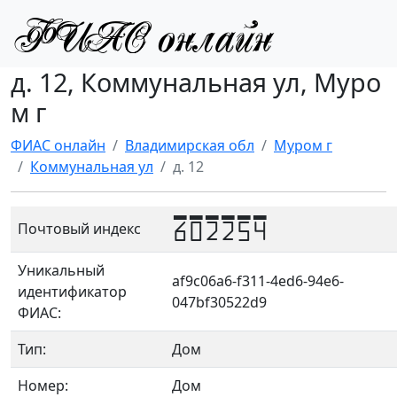
д. 12, Коммунальная ул, Муро
м г
ФИАС онлайн
Владимирская обл
Муром г
Коммунальная ул
д. 12
602254
Почтовый индекс
Уникальный
af9c06a6-f311-4ed6-94e6-
идентификатор
047bf30522d9
ФИАС:
Тип:
Дом
Номер:
Дом