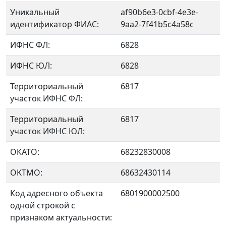
Уникальный
af90b6e3-0cbf-4e3e-
идентификатор ФИАС:
9aa2-7f41b5c4a58c
ИФНС ФЛ:
6828
ИФНС ЮЛ:
6828
Территориальный
6817
участок ИФНС ФЛ:
Территориальный
6817
участок ИФНС ЮЛ:
ОКАТО:
68232830008
OKTMO:
68632430114
Код адресного объекта
6801900002500
одной строкой с
признаком актуальности: