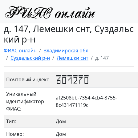
д. 147, Лемешки снт, Суздальс
кий р-н
ФИАС онлайн
Владимирская обл
Суздальский р-н
Лемешки снт
д. 147
601270
Почтовый индекс
Уникальный
af2508bb-7354-4cb4-8755-
идентификатор
8c431471119c
ФИАС:
Тип:
Дом
Номер:
Дом