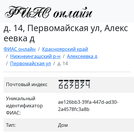
д. 14, Первомайская ул, Алекс
еевка д
ФИАС онлайн
Красноярский край
Нижнеингашский р-н
Алексеевка д
Первомайская ул
д. 14
663834
Почтовый индекс
Уникальный
ae126bb3-39fa-447d-ad30-
идентификатор
2a4578fc3a8b
ФИАС:
Тип:
Дом