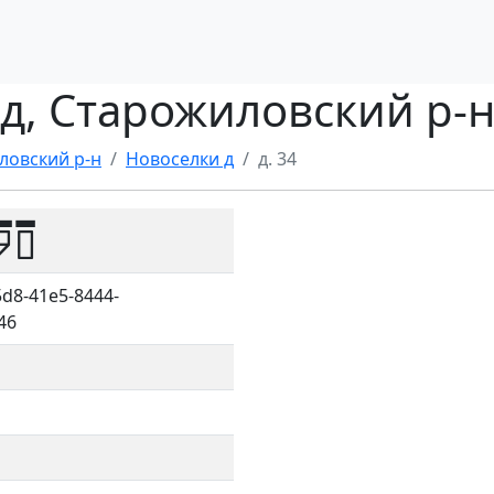
 д, Старожиловский р-
ловский р-н
Новоселки д
д. 34
90
d8-41e5-8444-
46