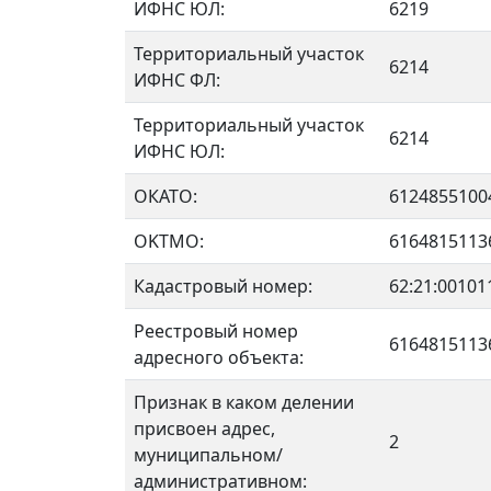
ИФНС ЮЛ:
6219
Территориальный участок
6214
ИФНС ФЛ:
Территориальный участок
6214
ИФНС ЮЛ:
ОКАТО:
6124855100
OKTMO:
6164815113
Кадастровый номер:
62:21:00101
Реестровый номер
6164815113
адресного объекта:
Признак в каком делении
присвоен адрес,
2
муниципальном/
административном: