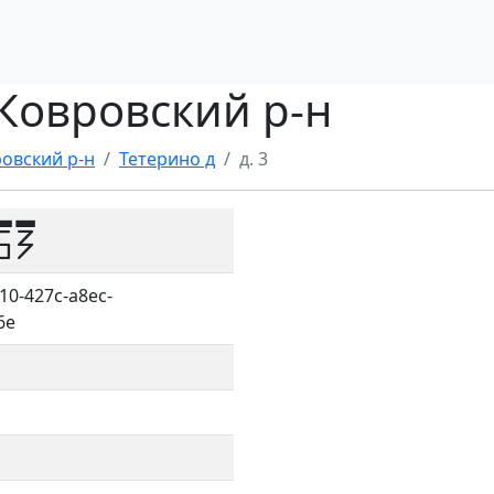
, Ковровский р-н
овский р-н
Тетерино д
д. 3
53
10-427c-a8ec-
6e