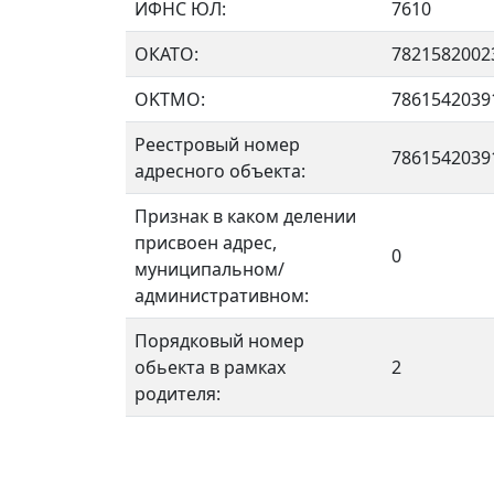
ИФНС ЮЛ:
7610
ОКАТО:
7821582002
OKTMO:
7861542039
Реестровый номер
7861542039
адресного объекта:
Признак в каком делении
присвоен адрес,
0
муниципальном/
административном:
Порядковый номер
обьекта в рамках
2
родителя: