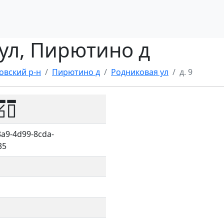
 ул, Пирютино д
овский р-н
Пирютино д
Родниковая ул
д. 9
60
a9-4d99-8cda-
35