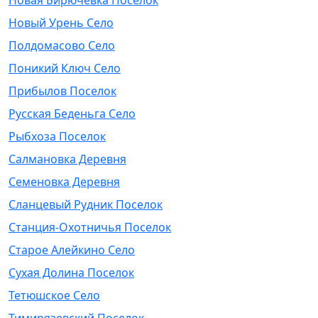
Новая Бирючевка Поселок
Новый Урень Село
Полдомасово Село
Поникий Ключ Село
Прибылов Поселок
Русская Беденьга Село
Рыбхоза Поселок
Салмановка Деревня
Семеновка Деревня
Сланцевый Рудник Поселок
Станция-Охотничья Поселок
Старое Алейкино Село
Сухая Долина Поселок
Тетюшское Село