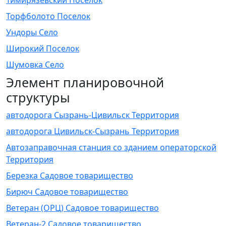
Тимирязевский Поселок
Торфболото Поселок
Ундоры Село
Широкий Поселок
Шумовка Село
Элемент планировочной
структуры
автодорога Сызрань-Цивильск Территория
автодорога Цивильск-Сызрань Территория
Автозаправочная станция со зданием операторской
Территория
Березка Садовое товарищество
Бирюч Садовое товарищество
Ветеран (ОРЦ) Садовое товарищество
Ветеран-2 Садовое товарищество