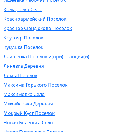
Ишеевка Рабочий поселок
Комаровка Село
Красноармейский Поселок
Красное Сюндюково Поселок
Крутояр Поселок
Кукушка Поселок
Лаишевка Поселок и(при) станция(и)
Линевка Деревня
Ломы Поселок
Максима Горького Поселок
Максимовка Село
Михайловка Деревня
Мокрый Куст Поселок
Новая Беденьга Село