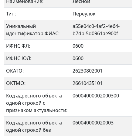
Наименование:
Лесной
Тип:
Переулок
Уникальный
a55e04c0-4af2-4e64-
идентификатор ФИАС:
b7db-5d0961ae900f
ИФНС ФЛ:
0600
ИФНС ЮЛ:
0600
ОКАТО:
26230802001
OKTMO:
26610435101
Код адресного объекта
06004000002000300
одной строкой с
признаком актуальности:
Код адресного объекта
060040000020003
одной строкой без