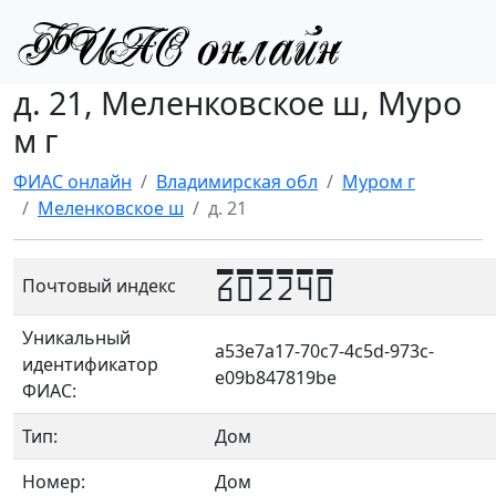
д. 21, Меленковское ш, Муро
м г
ФИАС онлайн
Владимирская обл
Муром г
Меленковское ш
д. 21
602240
Почтовый индекс
Уникальный
a53e7a17-70c7-4c5d-973c-
идентификатор
e09b847819be
ФИАС:
Тип:
Дом
Номер:
Дом