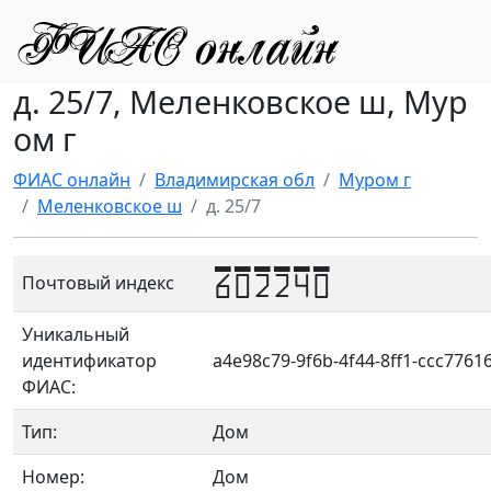
д. 25/7, Меленковское ш, Мур
ом г
ФИАС онлайн
Владимирская обл
Муром г
Меленковское ш
д. 25/7
602240
Почтовый индекс
Уникальный
идентификатор
a4e98c79-9f6b-4f44-8ff1-ccc7761
ФИАС:
Тип:
Дом
Номер:
Дом