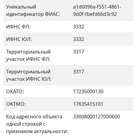
Уникальный
a1d0096a-f551-4861-
идентификатор ФИАС:
9d0f-fbefd66d3c92
ИФНС ФЛ:
3332
ИФНС ЮЛ:
3332
Территориальный
3317
участок ИФНС ФЛ:
Территориальный
3317
участок ИФНС ЮЛ:
ОКАТО:
17235000130
OKTMO:
17635415101
Код адресного объекта
33008000127000600
одной строкой с
признаком актуальности: