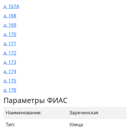
д. 167А
д. 168
д. 169
д. 170
д. 171
д. 172
д. 173
д. 174
д. 175
д. 176
Параметры ФИАС
Наименование:
Зареченская
Тип:
Улица