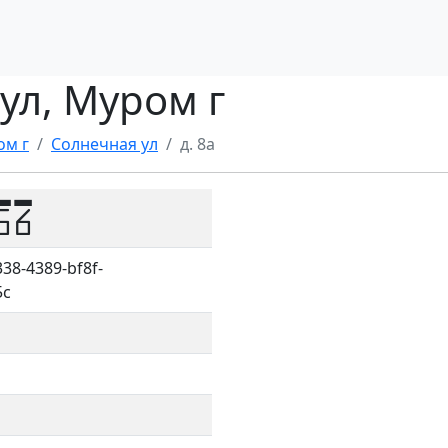
 ул, Муром г
ом г
Солнечная ул
д. 8а
56
38-4389-bf8f-
5c