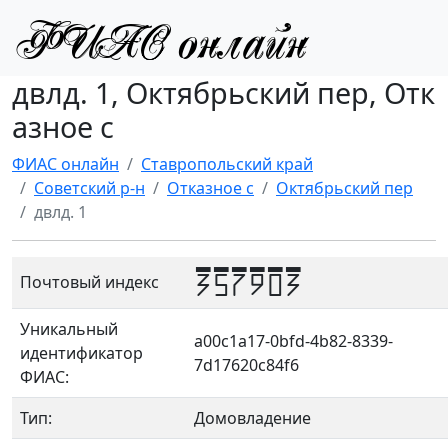
двлд. 1, Октябрьский пер, Отк
азное с
ФИАС онлайн
Ставропольский край
Советский р-н
Отказное с
Октябрьский пер
двлд. 1
357903
Почтовый индекс
Уникальный
a00c1a17-0bfd-4b82-8339-
идентификатор
7d17620c84f6
ФИАС:
Тип:
Домовладение