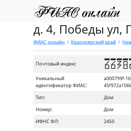
д. 4, Победы ул,
ФИАС онлайн
Красноярский край
Ниж
6638
Почтовый индекс
Уникальный
a000799f-16
идентификатор ФИАС:
45f972a106
Тип:
Дом
Номер:
Дом
ИФНС ФЛ:
2450