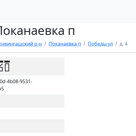
 Поканаевка п
неингашский р-н
Поканаевка п
Победы ул
д. 4
60
0d-4b08-9531-
b5