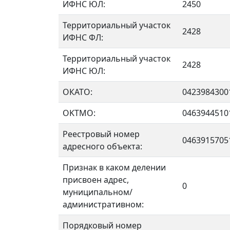
ИФНС ЮЛ:
2450
Территориальный участок
2428
ИФНС ФЛ:
Территориальный участок
2428
ИФНС ЮЛ:
ОКАТО:
0423984300
OKTMO:
0463944510
Реестровый номер
0463915705
адресного объекта:
Признак в каком делении
присвоен адрес,
0
муниципальном/
административном:
Порядковый номер