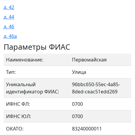
д. 42
д. 44
д. 46
д. 46а
Параметры ФИАС
Наименование:
Первомайская
Тип:
Улица
Уникальный
96bbc650-55ec-4a85-
идентификатор ФИАС:
8ded-ceac51edd269
ИФНС ФЛ:
0700
ИФНС ЮЛ:
0700
ОКАТО:
83240000011