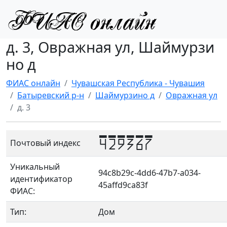
д. 3, Овражная ул, Шаймурзи
но д
ФИАС онлайн
Чувашская Республика - Чувашия
Батыревский р-н
Шаймурзино д
Овражная ул
д. 3
429367
Почтовый индекс
Уникальный
94c8b29c-4dd6-47b7-a034-
идентификатор
45affd9ca83f
ФИАС:
Тип:
Дом