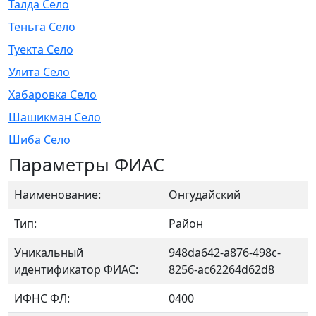
Талда Село
Теньга Село
Туекта Село
Улита Село
Хабаровка Село
Шашикман Село
Шиба Село
Параметры ФИАС
Наименование:
Онгудайский
Тип:
Район
Уникальный
948da642-a876-498c-
идентификатор ФИАС:
8256-ac62264d62d8
ИФНС ФЛ:
0400