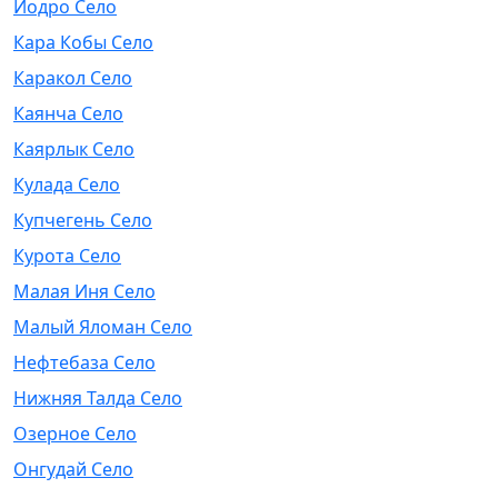
Иодро Село
Кара Кобы Село
Каракол Село
Каянча Село
Каярлык Село
Кулада Село
Купчегень Село
Курота Село
Малая Иня Село
Малый Яломан Село
Нефтебаза Село
Нижняя Талда Село
Озерное Село
Онгудай Село