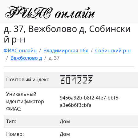
д. 37, Вежболово д, Собински
й р-н
ФИАС онлайн
Владимирская обл
Собинский р-н
Вежболово д
д. 37
601223
Почтовый индекс
Уникальный
9456a92b-b8f2-4fe7-bbf5-
идентификатор
a3e6b6f3cbfa
ФИАС:
Тип:
Дом
Номер:
Дом