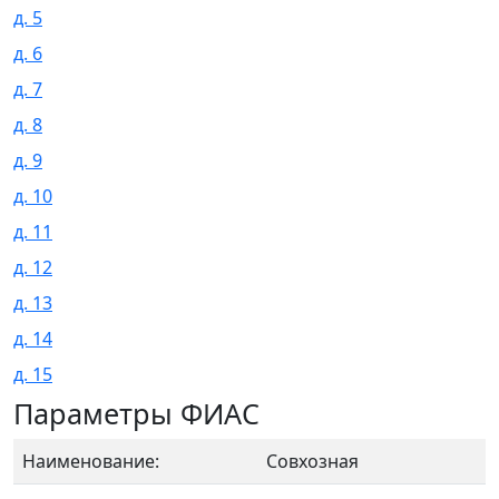
д. 5
д. 6
д. 7
д. 8
д. 9
д. 10
д. 11
д. 12
д. 13
д. 14
д. 15
Параметры ФИАС
Наименование:
Совхозная