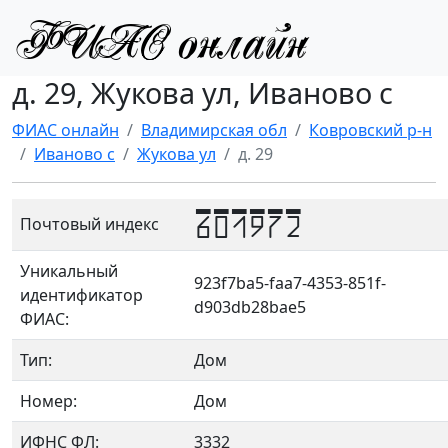
д. 29, Жукова ул, Иваново с
ФИАС онлайн
Владимирская обл
Ковровский р-н
Иваново с
Жукова ул
д. 29
601972
Почтовый индекс
Уникальный
923f7ba5-faa7-4353-851f-
идентификатор
d903db28bae5
ФИАС:
Тип:
Дом
Номер:
Дом
ИФНС ФЛ:
3332