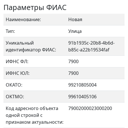
Параметры ФИАС
Наименование:
Новая
Тип:
Улица
Уникальный
91b1935c-20b8-4b6d-
идентификатор ФИАС:
b85c-a22b19534faf
ИФНС ФЛ:
7900
ИФНС ЮЛ:
7900
ОКАТО:
99210805004
OKTMO:
99610405106
Код адресного объекта
79002000023000200
одной строкой с
признаком актуальности: