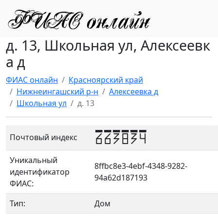
д. 13, Школьная ул, Алексеевк
а д
ФИАС онлайн
Красноярский край
Нижнеингашский р-н
Алексеевка д
Школьная ул
д. 13
663834
Почтовый индекс
Уникальный
8ffbc8e3-4ebf-4348-9282-
идентификатор
94a62d187193
ФИАС:
Тип:
Дом