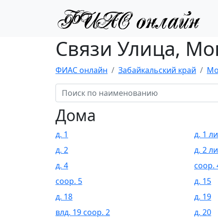
Связи Улица, Мо
ФИАС онлайн
Забайкальский край
Мо
Дома
д. 1
д. 1 л
д. 2
д. 2 л
д. 4
соор. 
соор. 5
д. 15
д. 18
д. 19
влд. 19 соор. 2
д. 20