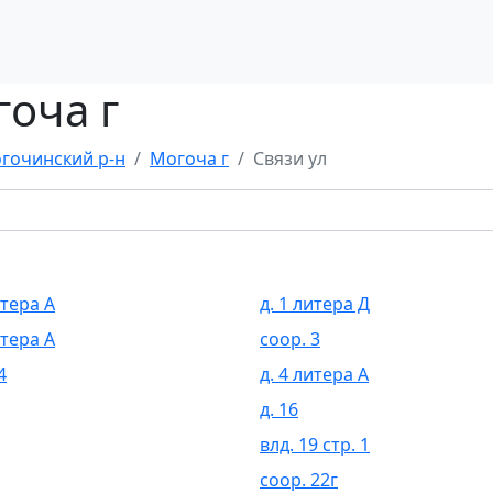
гоча г
гочинский р-н
Могоча г
Связи ул
итера А
д. 1 литера Д
итера А
соор. 3
4
д. 4 литера А
д. 16
влд. 19 стр. 1
соор. 22г