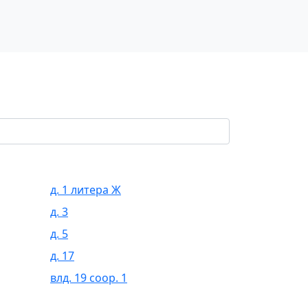
д. 1 литера Ж
д. 3
д. 5
д. 17
влд. 19 соор. 1