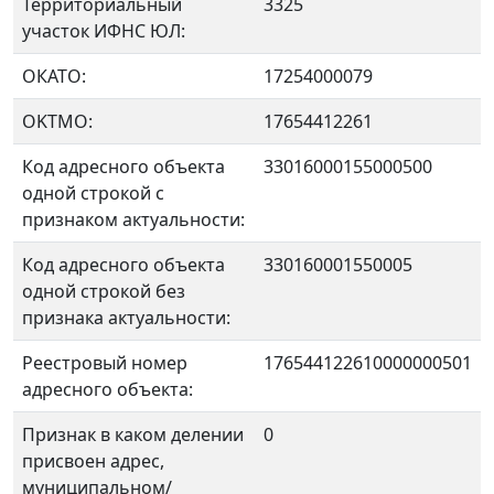
Территориальный
3325
участок ИФНС ЮЛ:
ОКАТО:
17254000079
OKTMO:
17654412261
Код адресного объекта
33016000155000500
одной строкой с
признаком актуальности:
Код адресного объекта
330160001550005
одной строкой без
признака актуальности:
Реестровый номер
176544122610000000501
адресного объекта:
Признак в каком делении
0
присвоен адрес,
муниципальном/