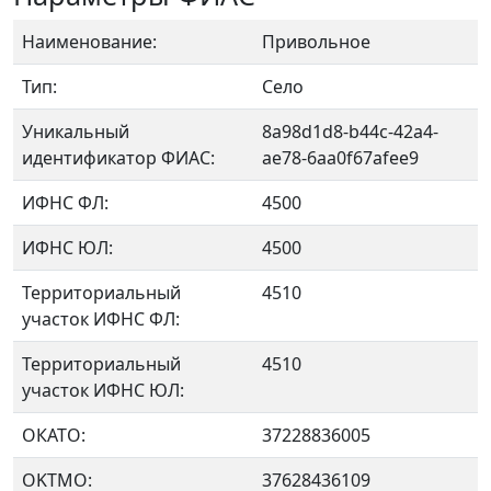
Наименование:
Привольное
Тип:
Село
Уникальный
8a98d1d8-b44c-42a4-
идентификатор ФИАС:
ae78-6aa0f67afee9
ИФНС ФЛ:
4500
ИФНС ЮЛ:
4500
Территориальный
4510
участок ИФНС ФЛ:
Территориальный
4510
участок ИФНС ЮЛ:
ОКАТО:
37228836005
OKTMO:
37628436109