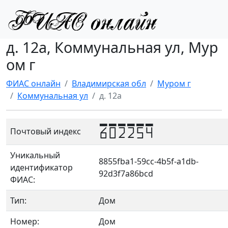
д. 12а, Коммунальная ул, Мур
ом г
ФИАС онлайн
Владимирская обл
Муром г
Коммунальная ул
д. 12а
602254
Почтовый индекс
Уникальный
8855fba1-59cc-4b5f-a1db-
идентификатор
92d3f7a86bcd
ФИАС:
Тип:
Дом
Номер:
Дом