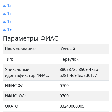
д. 13
д. 15
д. 17
д. 19
Параметры ФИАС
Наименование:
Южный
Тип:
Переулок
Уникальный
8807872c-8509-472b-
идентификатор ФИАС:
a281-4e94ea8d01c7
ИФНС ФЛ:
0700
ИФНС ЮЛ:
0700
ОКАТО:
83240000005