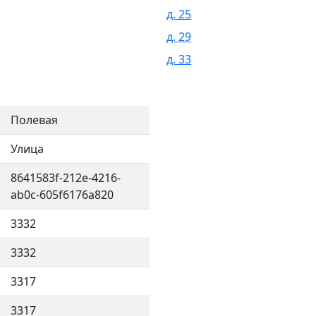
д. 25
д. 29
д. 33
Полевая
Улица
8641583f-212e-4216-
ab0c-605f6176a820
3332
3332
3317
3317