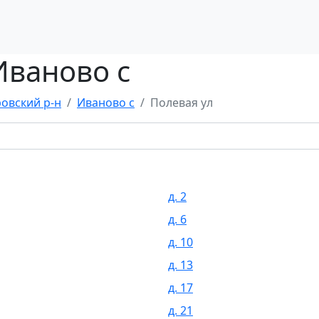
Иваново с
овский р-н
Иваново с
Полевая ул
д. 2
д. 6
д. 10
д. 13
д. 17
д. 21