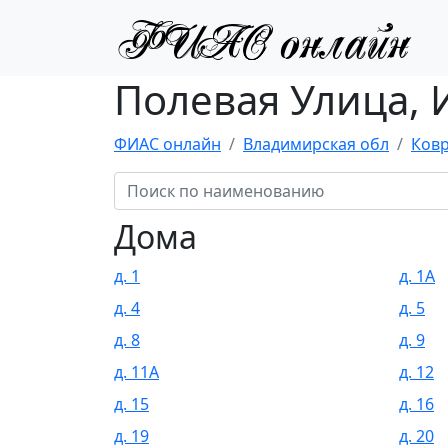
Полевая Улица, 
ФИАС онлайн
Владимирская обл
Ковр
Дома
д. 1
д. 1А
д. 4
д. 5
д. 8
д. 9
д. 11А
д. 12
д. 15
д. 16
д. 19
д. 20