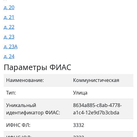
д. 20
д. 21
д. 22
д. 23
д. 23А
д. 24
Параметры ФИАС
Наименование:
Коммунистическая
Тип:
Улица
Уникальный
8634a885-c8ab-4778-
идентификатор ФИАС:
a1c4-12e9d7b3cbda
ИФНС ФЛ:
3332