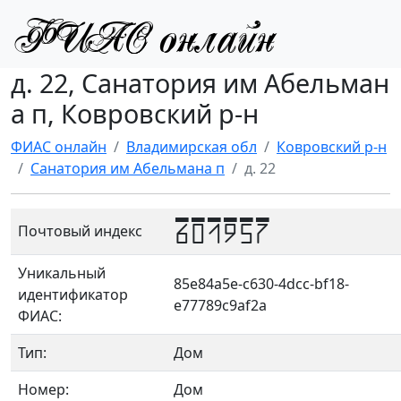
д. 22, Санатория им Абельман
а п, Ковровский р-н
ФИАС онлайн
Владимирская обл
Ковровский р-н
Санатория им Абельмана п
д. 22
601957
Почтовый индекс
Уникальный
85e84a5e-c630-4dcc-bf18-
идентификатор
e77789c9af2a
ФИАС:
Тип:
Дом
Номер:
Дом